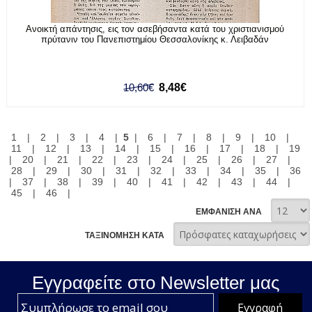
Ανοικτή απάντησις, εις τον ασεβήσαντα κατά του χριστιανισμού
πρύτανιν του Πανεπιστημίου Θεσσαλονίκης κ. Λειβαδάν
10,60€
8,48€
1
|
2
|
3
|
4
|
5
|
6
|
7
|
8
|
9
|
10
|
11
|
12
|
13
|
14
|
15
|
16
|
17
|
18
|
19
|
20
|
21
|
22
|
23
|
24
|
25
|
26
|
27
|
28
|
29
|
30
|
31
|
32
|
33
|
34
|
35
|
36
|
37
|
38
|
39
|
40
|
41
|
42
|
43
|
44
|
45
|
46
|
ΕΜΦΑΝΙΣΗ ΑΝΑ
ΤΑΞΙΝΟΜΗΣΗ ΚΑΤΑ
Εγγραφείτε στο Νewsletter μας