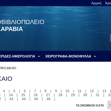
Αρχική
Χρο
ΟΒΙΒΛΙΟΠΩΛΕΙΟ
ΚΑΡΑΒΙΑ
ΕΡΙΔΕΣ-ΗΜΕΡΟΛΟΓΙΑ
ΧΕΙΡΟΓΡΑΦΑ-ΜΟΝΟΦΥΛΛΑ
ΙΚΟ ΔΙΚΑΙΟ
ΚΑΙΟ
|
4
|
5
|
6
|
7
|
8
|
9
|
10
|
11
|
12
|
13
3
|
24
|
25
|
26
|
27
|
28
|
29
|
30
|
31
|
3
2
|
43
|
44
|
45
|
46
|
ΤΑΞΙΝΟΜΗΣΗ ΚΑΤΑ