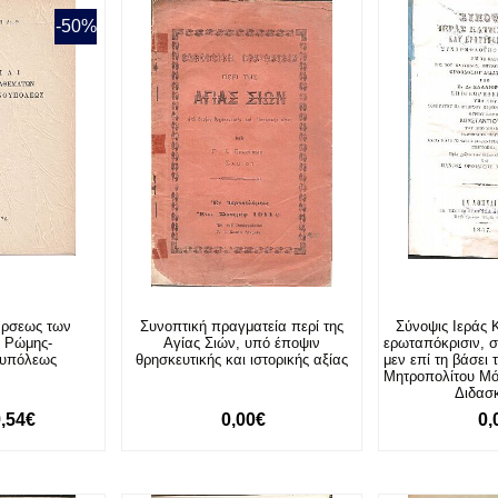
-50%
άρσεως των
Συνοπτική πραγματεία περί της
Σύνοψις Ιεράς 
 Ρώμης-
Αγίας Σιών, υπό έποψιν
ερωταπόκρισιν, 
ουπόλεως
θρησκευτικής και ιστορικής αξίας
μεν επί τη βάσει
Μητροπολίτου Μ
Διδασ
9,54€
0,00€
0,