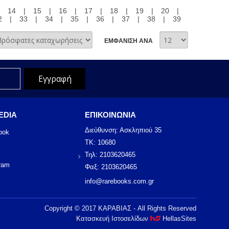
|
14
|
15
|
16
|
17
|
18
|
19
|
20
|
2
|
33
|
34
|
35
|
36
|
37
|
38
|
39
ΕΜΦΑΝΙΣΗ ΑΝΑ
EDIA
ΕΠΙΚΟΙΝΩΝΙΑ
Διεύθυνση: Ασκληπιού 35
ook
ΤΚ: 10680
Τηλ: 2103620465
ram
Φαξ: 2103620465
info@rarebooks.com.gr
Copyright © 2017 ΚΑΡΑΒΙΑΣ - All Rights Reserved
Κατασκευή Ιστοσελίδων
HellasSites