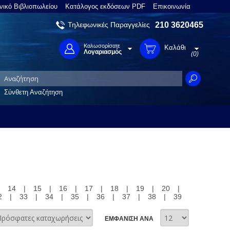
νικό Βιβλιοπωλείου
Κατάλογος εκδόσεων PDF
Επικοινωνία
Τηλεφωνικές Παραγγελίες
210 3620465
Καλωσορίσατε
Καλάθι
Λογαριασμός
(0)
Σύνθετη Αναζήτηση
|
14
|
15
|
16
|
17
|
18
|
19
|
20
|
2
|
33
|
34
|
35
|
36
|
37
|
38
|
39
ΕΜΦΑΝΙΣΗ ΑΝΑ