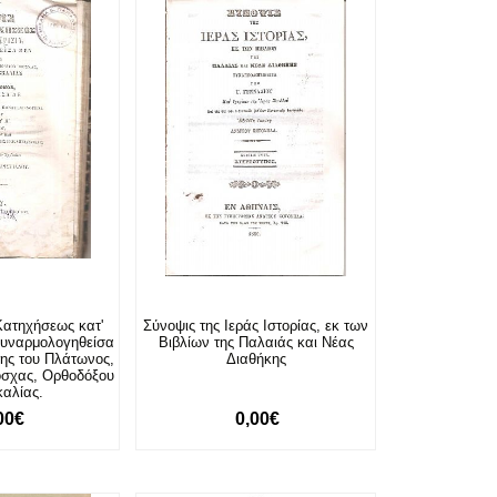
Κατηχήσεως κατ'
Σύνοψις της Ιεράς Ιστορίας, εκ των
συναρμολογηθείσα
Βιβλίων της Παλαιάς και Νέας
 της του Πλάτωνος,
Διαθήκης
όσχας, Ορθοδόξου
καλίας.
00€
0,00€