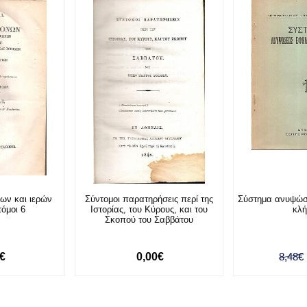
ων και ιερών
Σύντομοι παρατηρήσεις περί της
Σύστημα ανυψώσ
όμοι 6
Ιστορίας, του Κύρους, και του
κλ
Σκοπού του Σαββάτου
0€
0,00€
8,48€