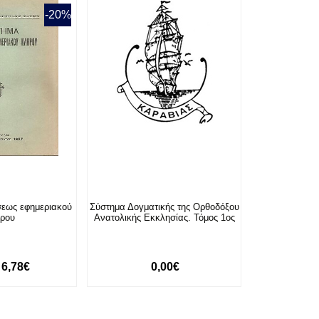
-20%
εως εφημεριακού
Σύστημα Δογματικής της Ορθοδόξου
ήρου
Ανατολικής Εκκλησίας. Τόμος 1ος
6,78€
0,00€