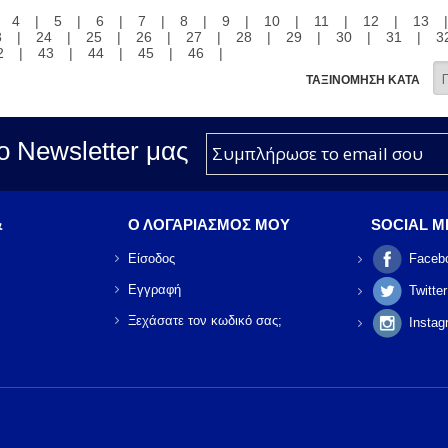
|
4
|
5
|
6
|
7
|
8
|
9
|
10
|
11
|
12
|
13
3
|
24
|
25
|
26
|
27
|
28
|
29
|
30
|
31
|
3
2
|
43
|
44
|
45
|
46
|
ΤΑΞΙΝΟΜΗΣΗ ΚΑΤΑ
ο Νewsletter μας
&
Ο ΛΟΓΑΡΙΑΣΜΟΣ ΜΟΥ
SOCIAL M
Είσοδος
Faceb
Εγγραφή
Twitter
Ξεχάσατε τον κωδικό σας;
Instag