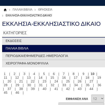
ΠΑΛΑΙΑ ΒΙΒΛΙΑ
ΘΡΗΣΚΕΙΑ
ΕΚΚΛΗΣΙΑ-ΕΚΚΛΗΣΙΑΣΤΙΚΟ ΔΙΚΑΙΟ
ΕΚΚΛΗΣΙΑ-ΕΚΚΛΗΣΙΑΣΤΙΚΟ ΔΙΚΑΙΟ
ΚΑΤΗΓΟΡΙΕΣ
ΕΚΔΟΣΕΙΣ
ΠΑΛΑΙΑ ΒΙΒΛΙΑ
ΠΕΡΙΟΔΙΚΑ/ΕΦΗΜΕΡΙΔΕΣ-ΗΜΕΡΟΛΟΓΙΑ
ΧΕΙΡΟΓΡΑΦΑ-ΜΟΝΟΦΥΛΛΑ
1
|
2
|
3
|
4
|
5
|
6
|
7
|
8
|
9
|
10
|
11
|
12
|
13
|
14
|
15
|
16
|
17
|
18
|
19
|
20
|
21
|
22
|
23
|
24
|
25
|
26
|
27
|
28
|
29
|
30
|
31
|
32
|
33
|
34
|
35
|
36
|
37
|
38
|
39
|
40
|
41
|
42
|
43
|
44
|
45
|
46
|
ΕΜΦΑΝΙΣΗ ΑΝΑ