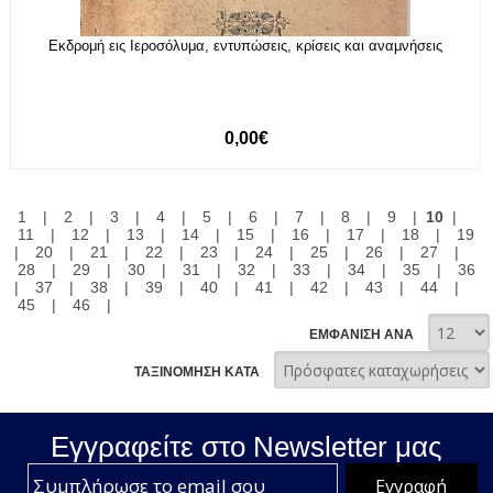
Εκδρομή εις Ιεροσόλυμα, εντυπώσεις, κρίσεις και αναμνήσεις
0,00€
1
|
2
|
3
|
4
|
5
|
6
|
7
|
8
|
9
|
10
|
11
|
12
|
13
|
14
|
15
|
16
|
17
|
18
|
19
|
20
|
21
|
22
|
23
|
24
|
25
|
26
|
27
|
28
|
29
|
30
|
31
|
32
|
33
|
34
|
35
|
36
|
37
|
38
|
39
|
40
|
41
|
42
|
43
|
44
|
45
|
46
|
ΕΜΦΑΝΙΣΗ ΑΝΑ
ΤΑΞΙΝΟΜΗΣΗ ΚΑΤΑ
Εγγραφείτε στο Νewsletter μας