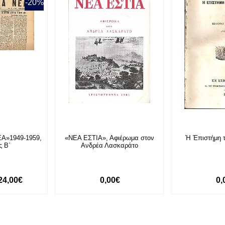
-20%
Α»1949-1959,
«ΝΕΑ ΕΣΤΙΑ», Αφιέρωμα στον
Ἡ Ἐπιστήμη 
ς Β΄
Ανδρέα Λασκαράτο
24,00€
0,00€
0,