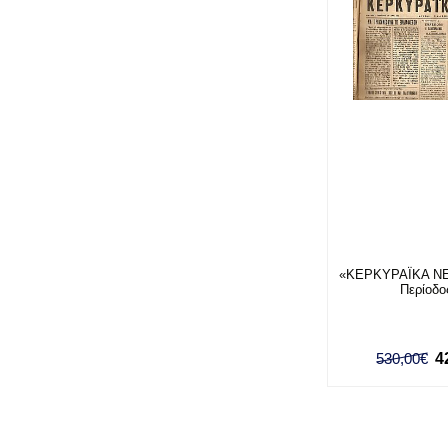
«ΚΕΡΚΥΡΑΪΚΑ ΝΕ
Περίοδο
530,00€
4