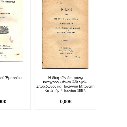
τοῡ Ἐμπορίου.
Ἡ δίκη τῶν ἐπὶ φόνῳ
κατηγορουμένων Ἀδελφῶν
Σπυρίδωνος καὶ Ἰωάννου Μπονάτη
Κατὰ τὴν 4 Ἰουνίου 1887.
00€
0,00€