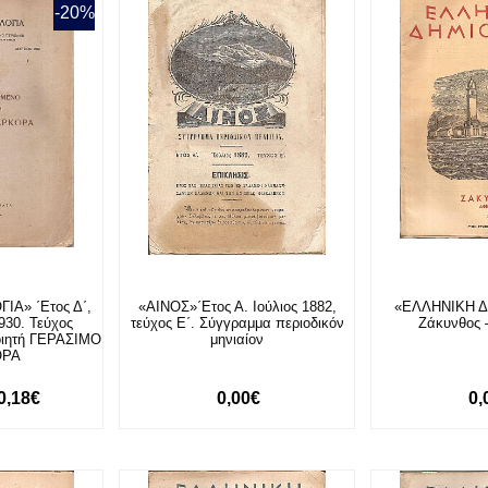
-20%
ΙΑ» ΄Ετος Δ΄,
«ΑΙΝΟΣ»΄Ετος Α. Ιούλιος 1882,
«ΕΛΛΗΝΙΚΗ Δ
930. Τεύχος
τεύχος Ε΄. Σύγγραμμα περιοδικόν
Ζάκυνθος 
οιητή ΓΕΡΑΣΙΜΟ
μηνιαίον
ΟΡΑ
0,18€
0,00€
0,