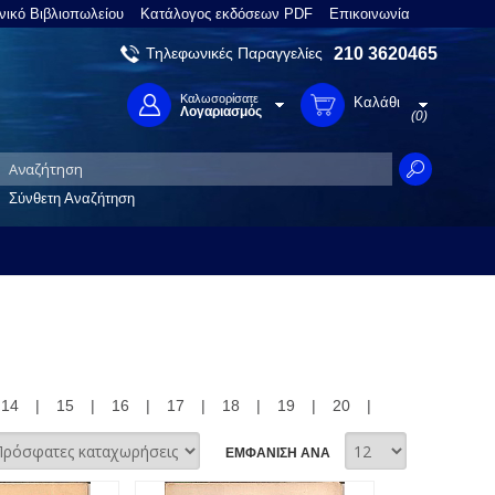
νικό Βιβλιοπωλείου
Κατάλογος εκδόσεων PDF
Επικοινωνία
Τηλεφωνικές Παραγγελίες
210 3620465
Καλωσορίσατε
Καλάθι
Λογαριασμός
(0)
Σύνθετη Αναζήτηση
14
|
15
|
16
|
17
|
18
|
19
|
20
|
ΕΜΦΑΝΙΣΗ ΑΝΑ