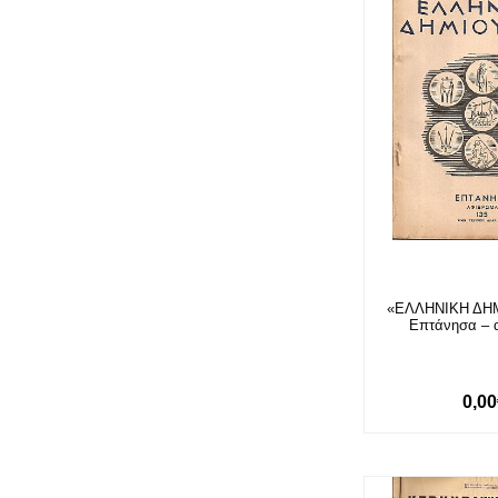
«ΕΛΛΗΝΙΚΗ ΔΗΜ
Επτάνησα – 
0,0