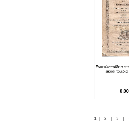
Εγκυκλοπαίδεια τω
είκοσι τομίδια
0,0
1
|
2
|
3
|