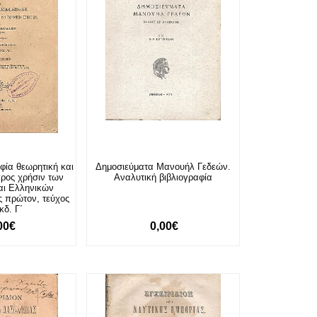
φία θεωρητική και
Δημοσιεύματα Μανουήλ Γεδεών.
ρος χρήσιν των
Αναλυτική βιβλιογραφία
αι Ελληνικών
ς πρώτον, τεύχος
κδ. Γ΄
00€
0,00€