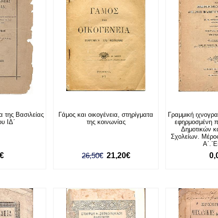
α της Βασιλείας
Γάμος και οικογένεια, στηρίγματα
Γραμμική ιχνογρα
υ ΙΔ΄
της κοινωνίας
εφηρμοσμένη π
Δημοτικών κ
Σχολείων. Μέρο
Α΄.΄Ε
0€
26,50€
21,20€
0,