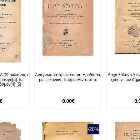
 [2]Ιουλιανός ο
Αναγνωσματάριον εκ του Ηροδότου,
Αρχαιλολογικά 
αρπαγή[3] Τα
μετ' εικόνων. Βραβευθέν υπό το
χρήσιν των Δημ
σμου[4] [5]
0€
0,00€
0,
-20%