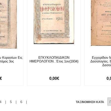
ν Κορασίων Εις
ΕΓΚΥΚΛΟΠΑΙΔΙΚΟΝ
Εγχειρίδιον 
 τόμος 3ος
ΗΜΕΡΟΛΟΓΙΟΝ .΄Ετος 1ον(1934)
Δασολογίας. Β
Δασο
0€
0,00€
0,
4
|
5
|
6
|
ΤΑΞΙΝΟΜΗΣΗ ΚΑΤΑ