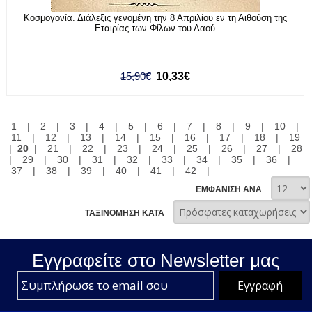
Κοσμογονία. Διάλεξις γενομένη την 8 Απριλίου εν τη Αιθούση της
Εταιρίας των Φίλων του Λαού
15,90€
10,33€
1
|
2
|
3
|
4
|
5
|
6
|
7
|
8
|
9
|
10
|
11
|
12
|
13
|
14
|
15
|
16
|
17
|
18
|
19
|
20
|
21
|
22
|
23
|
24
|
25
|
26
|
27
|
28
|
29
|
30
|
31
|
32
|
33
|
34
|
35
|
36
|
37
|
38
|
39
|
40
|
41
|
42
|
ΕΜΦΑΝΙΣΗ ΑΝΑ
ΤΑΞΙΝΟΜΗΣΗ ΚΑΤΑ
Εγγραφείτε στο Νewsletter μας