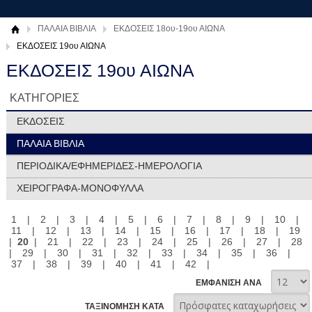
ΠΑΛΑΙΑ ΒΙΒΛΙΑ
ΕΚΔΟΣΕΙΣ 18ου-19ου ΑΙΩΝΑ
ΕΚΔΟΣΕΙΣ 19ου ΑΙΩΝΑ
ΕΚΔΟΣΕΙΣ 19ου ΑΙΩΝΑ
ΚΑΤΗΓΟΡΙΕΣ
ΕΚΔΟΣΕΙΣ
ΠΑΛΑΙΑ ΒΙΒΛΙΑ
ΠΕΡΙΟΔΙΚΑ/ΕΦΗΜΕΡΙΔΕΣ-ΗΜΕΡΟΛΟΓΙΑ
ΧΕΙΡΟΓΡΑΦΑ-ΜΟΝΟΦΥΛΛΑ
1
|
2
|
3
|
4
|
5
|
6
|
7
|
8
|
9
|
10
|
11
|
12
|
13
|
14
|
15
|
16
|
17
|
18
|
19
|
20
|
21
|
22
|
23
|
24
|
25
|
26
|
27
|
28
|
29
|
30
|
31
|
32
|
33
|
34
|
35
|
36
|
37
|
38
|
39
|
40
|
41
|
42
|
ΕΜΦΑΝΙΣΗ ΑΝΑ
ΤΑΞΙΝΟΜΗΣΗ ΚΑΤΑ