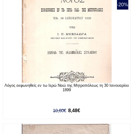
-20%
Λόγος εκφωνηθείς εν τω Ιερώ Ναώ της Μητροπόλεως τη 30 Ιανουαρίου
1899
10,60€
8,48€