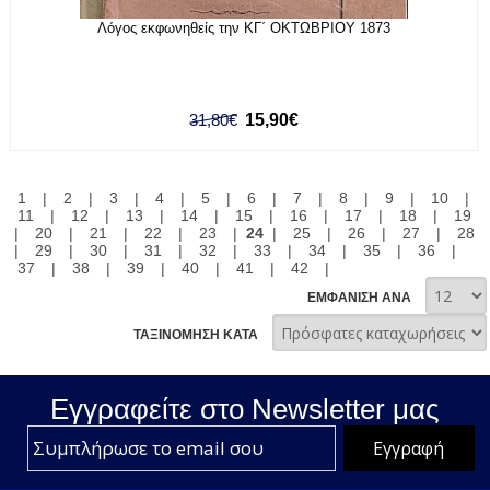
Λόγος εκφωνηθείς την ΚΓ΄ ΟΚΤΩΒΡΙΟΥ 1873
31,80€
15,90€
1
|
2
|
3
|
4
|
5
|
6
|
7
|
8
|
9
|
10
|
11
|
12
|
13
|
14
|
15
|
16
|
17
|
18
|
19
|
20
|
21
|
22
|
23
|
24
|
25
|
26
|
27
|
28
|
29
|
30
|
31
|
32
|
33
|
34
|
35
|
36
|
37
|
38
|
39
|
40
|
41
|
42
|
ΕΜΦΑΝΙΣΗ ΑΝΑ
ΤΑΞΙΝΟΜΗΣΗ ΚΑΤΑ
Εγγραφείτε στο Νewsletter μας