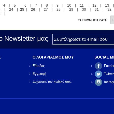
|
4
|
5
|
6
|
7
|
8
|
9
|
10
|
11
|
12
|
13
3
|
24
|
25
|
26
|
27
|
28
|
29
|
30
|
31
|
32
2
|
ΤΑΞΙΝΟΜΗΣΗ ΚΑΤΑ
ο Νewsletter μας
&
Ο ΛΟΓΑΡΙΑΣΜΟΣ ΜΟΥ
SOCIAL M
Είσοδος
Faceb
Εγγραφή
Twitter
Ξεχάσατε τον κωδικό σας;
Instag