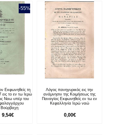
-55%
ον Εκφωνηθείς τη
Λόγος πανηγυρικός εις την
 εις το εν τω Ιερώ
ανάμνησιν της Κοιμήσεως της
ως Ναω υπέρ του
Παναγίας Εκφωνηθείς εν τω εν
τιφαλαγγάρχου
Κεφαλληνία Ιερώ ναώ
υ Βούρβαχη
9,54€
0,00€