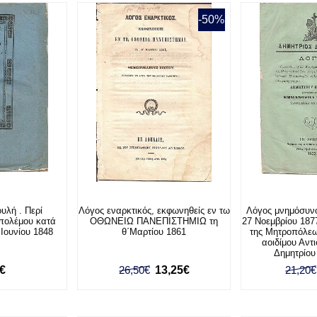
-50%
υλή . Περί
Λόγος εναρκτικός, εκφωνηθείς εν τω
Λόγος μνημόσυν
 πολέμου κατά
ΟΘΩΝΕΙΩ ΠΑΝΕΠΙΣΤΗΜΙΩ τη
27 Νοεμβρίου 1877
 Ιουνίου 1848
θ΄Μαρτίου 1861
της Μητροπόλε
αοιδίμου Αν
Δημητρίο
0€
26,50€
13,25€
21,20€