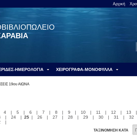
Αρχική
Χρο
ΟΒΙΒΛΙΟΠΩΛΕΙΟ
ΚΑΡΑΒΙΑ
ΕΡΙΔΕΣ-ΗΜΕΡΟΛΟΓΙΑ
ΧΕΙΡΟΓΡΑΦΑ-ΜΟΝΟΦΥΛΛΑ
ΣΕΙΣ 19ου ΑΙΩΝΑ
|
4
|
5
|
6
|
7
|
8
|
9
|
10
|
11
|
12
|
13
3
|
24
|
25
|
26
|
27
|
28
|
29
|
30
|
31
|
32
2
|
ΤΑΞΙΝΟΜΗΣΗ ΚΑΤΑ