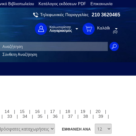
νικό Βιβλιοπωλείου
Κατάλογος εκδόσεων PDF
Επικοινωνία
Τηλεφωνικές Παραγγελίες
210 3620465
Καλωσορίσατε
Καλάθι
Λογαριασμός
(0)
Σύνθετη Αναζήτηση
|
14
|
15
|
16
|
17
|
18
|
19
|
20
|
|
33
|
34
|
35
|
36
|
37
|
38
|
39
|
ΕΜΦΑΝΙΣΗ ΑΝΑ