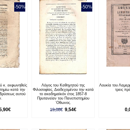
-50%
-50%
ύ κ. εκφωνηθείς
Λόγος του Καθηγητού της
Λουκία του Λαμερ
τημίω κατά την
Φιλοσοφίας, Διαδεχομένου την κατά
τρεις πρ
ιδρύσεως αυτού
το ακαδημαϊκόν έτος 1857-8
ν.
Πρυτανείαν του Πανεπιστημίου
΄Οθωνος.
5,90€
19,08€
9,54€
0,