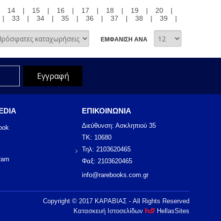
|
14
|
15
|
16
|
17
|
18
|
19
|
20
|
|
33
|
34
|
35
|
36
|
37
|
38
|
39
|
ΕΜΦΑΝΙΣΗ ΑΝΑ
EDIA
ΕΠΙΚΟΙΝΩΝΙΑ
Διεύθυνση: Ασκληπιού 35
ook
ΤΚ: 10680
Τηλ: 2103620465
ram
Φαξ: 2103620465
info@rarebooks.com.gr
Copyright © 2017 ΚΑΡΑΒΙΑΣ - All Rights Reserved
Κατασκευή Ιστοσελίδων
HellasSites