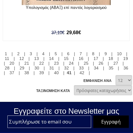
Υπολογισμός (ΑΒΑΞ) επί παντός λογαριασμού
37,10€
29,68€
1
|
2
|
3
|
4
|
5
|
6
|
7
|
8
|
9
|
10
|
11
|
12
|
13
|
14
|
15
|
16
|
17
|
18
|
19
|
20
|
21
|
22
|
23
|
24
|
25
|
26
|
27
|
28
|
29
|
30
|
31
|
32
|
33
|
34
|
35
|
36
|
37
|
38
|
39
|
40
|
41
|
42
|
ΕΜΦΑΝΙΣΗ ΑΝΑ
ΤΑΞΙΝΟΜΗΣΗ ΚΑΤΑ
Εγγραφείτε στο Νewsletter μας