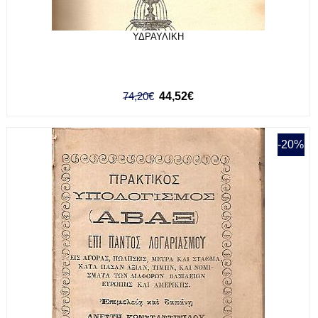
ΥΔΡΑΥΛΙΚΗ
74,20€
44,52€
-20%