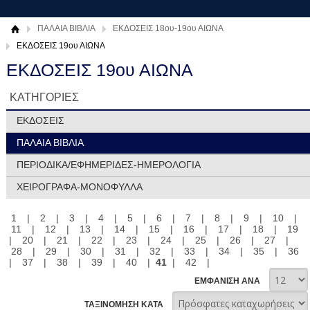
ΠΑΛΑΙΑ ΒΙΒΛΙΑ
ΕΚΔΟΣΕΙΣ 18ου-19ου ΑΙΩΝΑ
ΕΚΔΟΣΕΙΣ 19ου ΑΙΩΝΑ
ΕΚΔΟΣΕΙΣ 19ου ΑΙΩΝΑ
ΚΑΤΗΓΟΡΙΕΣ
ΕΚΔΟΣΕΙΣ
ΠΑΛΑΙΑ ΒΙΒΛΙΑ
ΠΕΡΙΟΔΙΚΑ/ΕΦΗΜΕΡΙΔΕΣ-ΗΜΕΡΟΛΟΓΙΑ
ΧΕΙΡΟΓΡΑΦΑ-ΜΟΝΟΦΥΛΛΑ
1
|
2
|
3
|
4
|
5
|
6
|
7
|
8
|
9
|
10
|
11
|
12
|
13
|
14
|
15
|
16
|
17
|
18
|
19
|
20
|
21
|
22
|
23
|
24
|
25
|
26
|
27
|
28
|
29
|
30
|
31
|
32
|
33
|
34
|
35
|
36
|
37
|
38
|
39
|
40
|
41
|
42
|
ΕΜΦΑΝΙΣΗ ΑΝΑ
ΤΑΞΙΝΟΜΗΣΗ ΚΑΤΑ