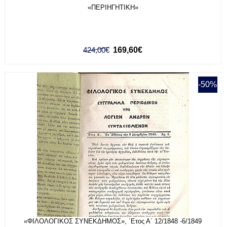
«ΠΕΡΙΗΓΗΤΙΚΗ»
424,00€
169,60€
-50%
«ΦΙΛΟΛΟΓΙΚΟΣ ΣΥΝΕΚΔΗΜΟΣ», ΄Ετος Α΄ 12/1848 -6/1849