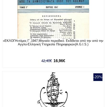
«ΕΚΛΟΓΗ»τόμος Γ΄,1947,Μηνιαίο περιοδικό. Εκδίδεται από την από την
Αγγλο-Ελληνική Υπηρεσία Πληροφοριών(A.G.I.S.)
42,40€
16,96€
-20%