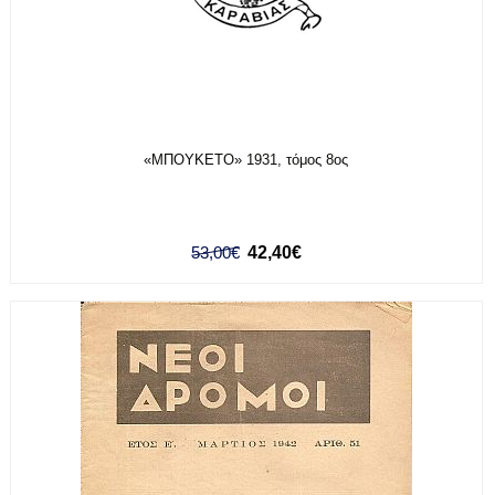
«ΜΠΟΥΚΕΤΟ» 1931, τόμος 8ος
53,00€
42,40€