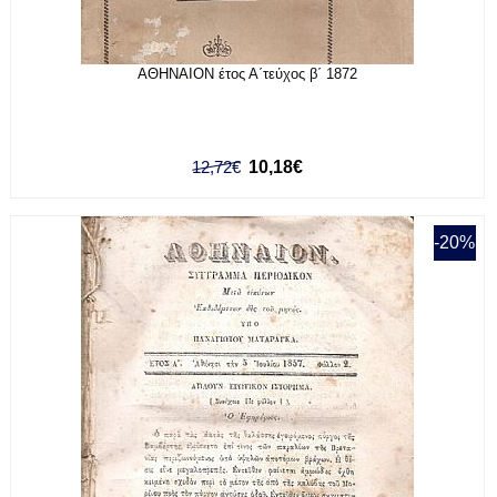
ΑΘΗΝΑΙΟΝ έτος Α΄τεύχος β΄ 1872
12,72€
10,18€
-20%