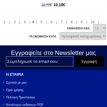
12,72€
10,18€
1
|
2
|
3
|
4
|
5
|
6
|
7
|
8
|
9
|
10
|
ΕΜΦΑΝΙΣΗ ΑΝΑ
ΤΑΞΙΝΟΜΗΣΗ ΚΑΤΑ
Εγγραφείτε στο Νewsletter μας
Η ΕΤΑΙΡΙΑ
Σχετικά με μας
Όροι χρήσης
Πολιτική Προστασίας
Κατάλογος εκδόσεων PDF