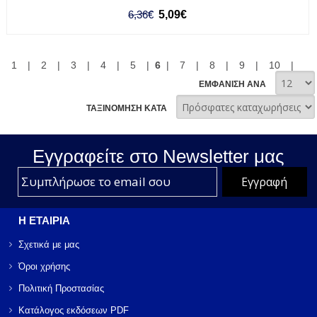
6,36€
5,09€
1
|
2
|
3
|
4
|
5
|
6
|
7
|
8
|
9
|
10
|
ΕΜΦΑΝΙΣΗ ΑΝΑ
ΤΑΞΙΝΟΜΗΣΗ ΚΑΤΑ
Εγγραφείτε στο Νewsletter μας
Η ΕΤΑΙΡΙΑ
Σχετικά με μας
Όροι χρήσης
Πολιτική Προστασίας
Κατάλογος εκδόσεων PDF