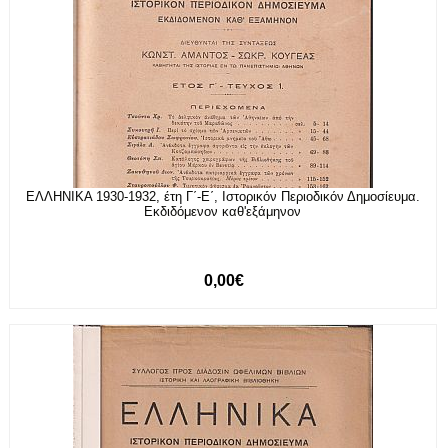
ΕΛΛΗΝΙΚΑ 1930-1932, έτη Γ΄-Ε΄, Ιστορικόν Περιοδικόν Δημοσίευμα.
Εκδιδόμενον καθ'εξάμηνον
0,00€