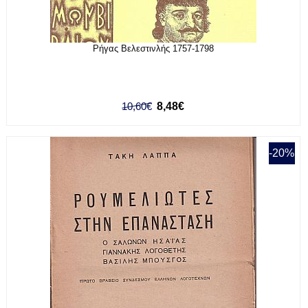
Ρήγας Βελεστινλής 1757-1798
10,60€
8,48€
-20%