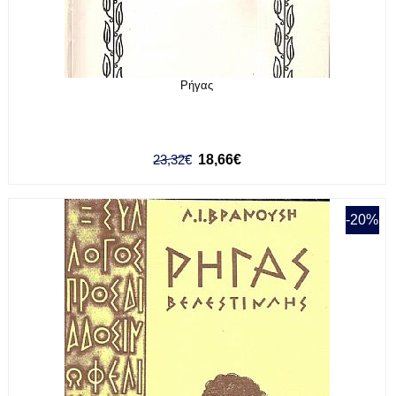
Ρήγας
23,32€
18,66€
-20%