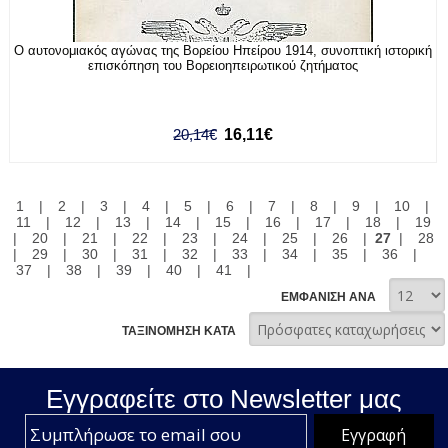
Ο αυτονομιακός αγώνας της Βορείου Ηπείρου 1914, συνοπτική ιστορική
επισκόπηση του Βορειοηπειρωτικού ζητήματος
20,14€
16,11€
1
|
2
|
3
|
4
|
5
|
6
|
7
|
8
|
9
|
10
|
11
|
12
|
13
|
14
|
15
|
16
|
17
|
18
|
19
|
20
|
21
|
22
|
23
|
24
|
25
|
26
|
27
|
28
|
29
|
30
|
31
|
32
|
33
|
34
|
35
|
36
|
37
|
38
|
39
|
40
|
41
|
ΕΜΦΑΝΙΣΗ ΑΝΑ
ΤΑΞΙΝΟΜΗΣΗ ΚΑΤΑ
Εγγραφείτε στο Νewsletter μας