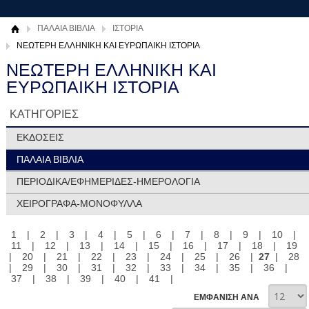
ΠΑΛΑΙΑ ΒΙΒΛΙΑ
ΙΣΤΟΡΙΑ
ΝΕΩΤΕΡΗ ΕΛΛΗΝΙΚΗ ΚΑΙ ΕΥΡΩΠΑΙΚΗ ΙΣΤΟΡΙΑ
ΝΕΩΤΕΡΗ ΕΛΛΗΝΙΚΗ ΚΑΙ
ΕΥΡΩΠΑΙΚΗ ΙΣΤΟΡΙΑ
ΚΑΤΗΓΟΡΙΕΣ
ΕΚΔΟΣΕΙΣ
ΠΑΛΑΙΑ ΒΙΒΛΙΑ
ΠΕΡΙΟΔΙΚΑ/ΕΦΗΜΕΡΙΔΕΣ-ΗΜΕΡΟΛΟΓΙΑ
ΧΕΙΡΟΓΡΑΦΑ-ΜΟΝΟΦΥΛΛΑ
1
|
2
|
3
|
4
|
5
|
6
|
7
|
8
|
9
|
10
|
11
|
12
|
13
|
14
|
15
|
16
|
17
|
18
|
19
|
20
|
21
|
22
|
23
|
24
|
25
|
26
|
27
|
28
|
29
|
30
|
31
|
32
|
33
|
34
|
35
|
36
|
37
|
38
|
39
|
40
|
41
|
ΕΜΦΑΝΙΣΗ ΑΝΑ