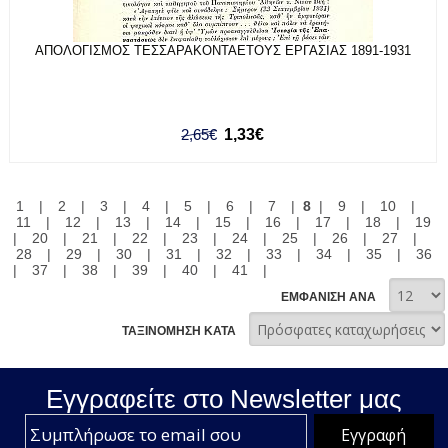
ΑΠΟΛΟΓΙΣΜΟΣ ΤΕΣΣΑΡΑΚΟΝΤΑΕΤΟΥΣ ΕΡΓΑΣΙΑΣ 1891-1931
2,65€
1,33€
1
|
2
|
3
|
4
|
5
|
6
|
7
|
8
|
9
|
10
|
11
|
12
|
13
|
14
|
15
|
16
|
17
|
18
|
19
|
20
|
21
|
22
|
23
|
24
|
25
|
26
|
27
|
28
|
29
|
30
|
31
|
32
|
33
|
34
|
35
|
36
|
37
|
38
|
39
|
40
|
41
|
ΕΜΦΑΝΙΣΗ ΑΝΑ
ΤΑΞΙΝΟΜΗΣΗ ΚΑΤΑ
Εγγραφείτε στο Νewsletter μας