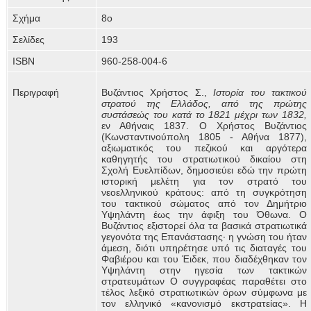
Σχήμα
8ο
Σελίδες
193
ISBN
960-258-004-6
Περιγραφή
Βυζάντιος Χρήστος Σ.,
Ιστορία του τακτικού
στρατού της Ελλάδος, από της πρώτης
συστάσεώς του κατά το 1821 μέχρι των 1832,
εν Αθήναις 1837. Ο Χρήστος Βυζάντιος
(Κωνσταντινούπολη 1805 - Αθήνα 1877),
αξιωματικός του πεζικού και αργότερα
καθηγητής του στρατιωτικού δικαίου στη
Σχολή Ευελπίδων, δημοσιεύει εδώ την πρώτη
ιστορική μελέτη για τον στρατό του
νεοελληνικού κράτους: από τη συγκρότηση
του τακτικού σώματος από τον Δημήτριο
Υψηλάντη έως την άφιξη του Όθωνα. Ο
Βυζάντιος εξιστορεί όλα τα βασικά στρατιωτικά
γεγονότα της Επανάστασης∙ η γνώση του ήταν
άμεση, διότι υπηρέτησε υπό τις διαταγές του
Φαβιέρου και του Έιδεκ, που διαδέχθηκαν τον
Υψηλάντη στην ηγεσία των τακτικών
στρατευμάτων Ο συγγραφέας παραθέτει στο
τέλος λεξικό στρατιωτικών όρων σύμφωνα με
τον ελληνικό «κανονισμό εκστρατείας». Η